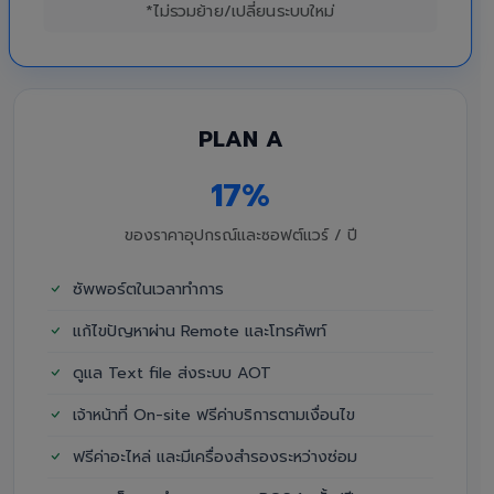
*ไม่รวมย้าย/เปลี่ยนระบบใหม่
PLAN A
17%
ของราคาอุปกรณ์และซอฟต์แวร์ / ปี
ซัพพอร์ตในเวลาทำการ
แก้ไขปัญหาผ่าน Remote และโทรศัพท์
ดูแล Text file ส่งระบบ AOT
เจ้าหน้าที่ On-site ฟรีค่าบริการตามเงื่อนไข
ฟรีค่าอะไหล่ และมีเครื่องสำรองระหว่างซ่อม