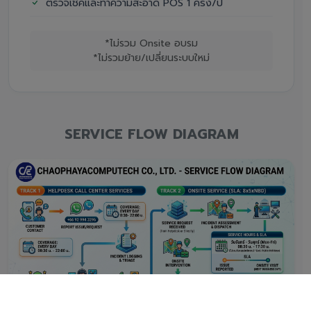
ตรวจเช็คและทำความสะอาด POS 1 ครั้ง/ปี
*ไม่รวม Onsite อบรม
*ไม่รวมย้าย/เปลี่ยนระบบใหม่
SERVICE FLOW DIAGRAM