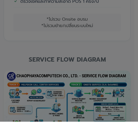
ตรวจเช็คและทำความสะอาด POS 1 ครั้ง/ปี
*ไม่รวม Onsite อบรม
*ไม่รวมย้าย/เปลี่ยนระบบใหม่
SERVICE FLOW DIAGRAM