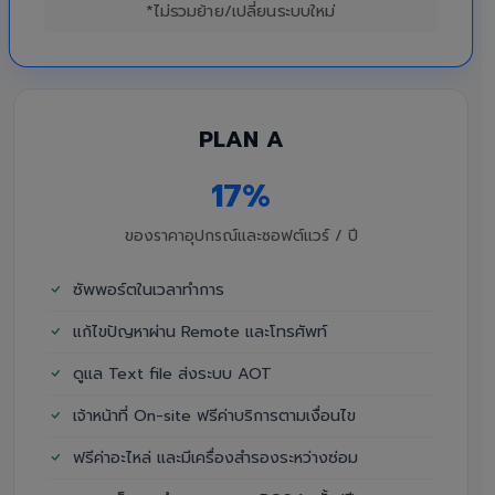
*ไม่รวมย้าย/เปลี่ยนระบบใหม่
PLAN A
17%
ของราคาอุปกรณ์และซอฟต์แวร์ / ปี
ซัพพอร์ตในเวลาทำการ
แก้ไขปัญหาผ่าน Remote และโทรศัพท์
ดูแล Text file ส่งระบบ AOT
เจ้าหน้าที่ On-site ฟรีค่าบริการตามเงื่อนไข
ฟรีค่าอะไหล่ และมีเครื่องสำรองระหว่างซ่อม