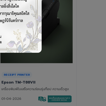
CASH DRAWER
BARCOD
VPOS EC-410
Newla
ลิ้นชักเก็บเงิน 4 ช่องแบงค์ 8 ช่องเหรียญ แข็ง
เครื่องอ่
แรงทนทาน
01-04-2
01-04-2026