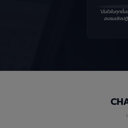
"มั่นใจในทุกข
อบรมเชิงปฏิบ
CH