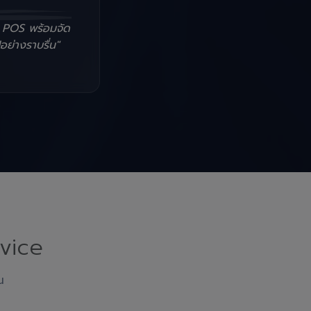
น POS พร้อมจัด
อย่างราบรื่น"
vice
ณ