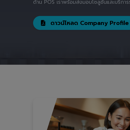
ด้าน POS เราพร้อมส่งมอบโซลูชันและบริการร
ดาวน์โหลด Company Profile