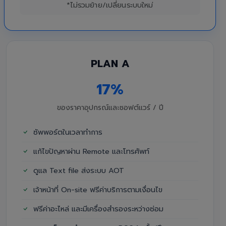
*ไม่รวมย้าย/เปลี่ยนระบบใหม่
PLAN A
17%
ของราคาอุปกรณ์และซอฟต์แวร์ / ปี
ซัพพอร์ตในเวลาทำการ
แก้ไขปัญหาผ่าน Remote และโทรศัพท์
ดูแล Text file ส่งระบบ AOT
เจ้าหน้าที่ On-site ฟรีค่าบริการตามเงื่อนไข
ฟรีค่าอะไหล่ และมีเครื่องสำรองระหว่างซ่อม