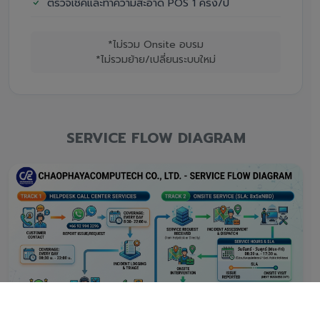
ตรวจเช็คและทำความสะอาด POS 1 ครั้ง/ปี
*ไม่รวม Onsite อบรม
*ไม่รวมย้าย/เปลี่ยนระบบใหม่
SERVICE FLOW DIAGRAM