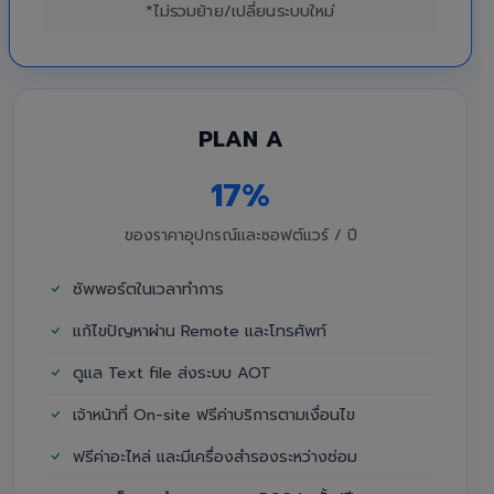
*ไม่รวมย้าย/เปลี่ยนระบบใหม่
PLAN A
17%
ของราคาอุปกรณ์และซอฟต์แวร์ / ปี
ซัพพอร์ตในเวลาทำการ
แก้ไขปัญหาผ่าน Remote และโทรศัพท์
ดูแล Text file ส่งระบบ AOT
เจ้าหน้าที่ On-site ฟรีค่าบริการตามเงื่อนไข
ฟรีค่าอะไหล่ และมีเครื่องสำรองระหว่างซ่อม