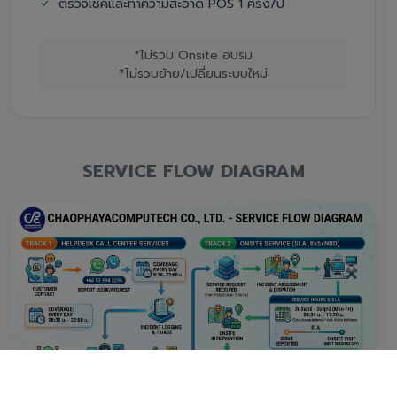
ตรวจเช็คและทำความสะอาด POS 1 ครั้ง/ปี
*ไม่รวม Onsite อบรม
*ไม่รวมย้าย/เปลี่ยนระบบใหม่
SERVICE FLOW DIAGRAM