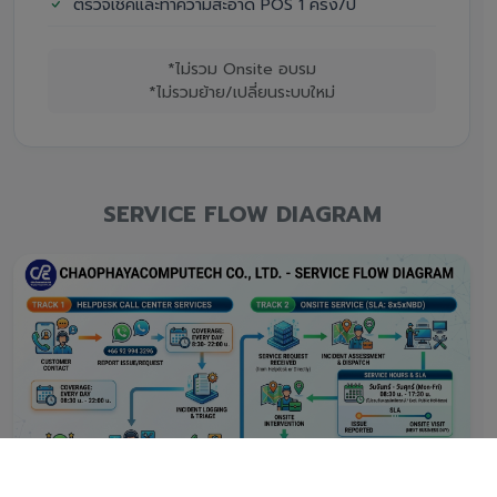
ตรวจเช็คและทำความสะอาด POS 1 ครั้ง/ปี
*ไม่รวม Onsite อบรม
*ไม่รวมย้าย/เปลี่ยนระบบใหม่
SERVICE FLOW DIAGRAM