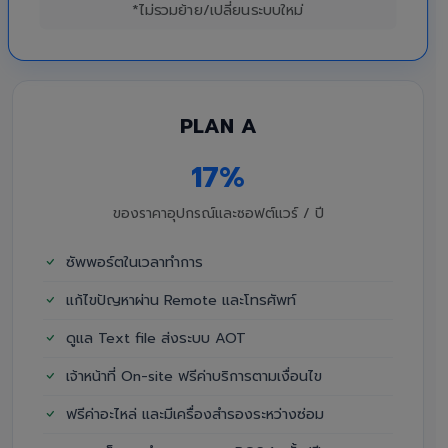
*ไม่รวมย้าย/เปลี่ยนระบบใหม่
PLAN A
17%
ของราคาอุปกรณ์และซอฟต์แวร์ / ปี
ซัพพอร์ตในเวลาทำการ
แก้ไขปัญหาผ่าน Remote และโทรศัพท์
ดูแล Text file ส่งระบบ AOT
เจ้าหน้าที่ On-site ฟรีค่าบริการตามเงื่อนไข
ฟรีค่าอะไหล่ และมีเครื่องสำรองระหว่างซ่อม