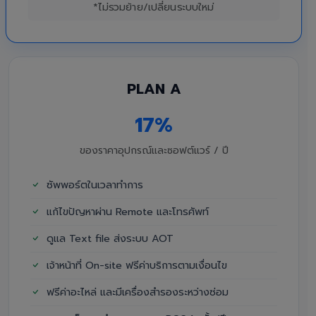
*ไม่รวมย้าย/เปลี่ยนระบบใหม่
PLAN A
17%
ของราคาอุปกรณ์และซอฟต์แวร์ / ปี
ซัพพอร์ตในเวลาทำการ
แก้ไขปัญหาผ่าน Remote และโทรศัพท์
ดูแล Text file ส่งระบบ AOT
เจ้าหน้าที่ On-site ฟรีค่าบริการตามเงื่อนไข
ฟรีค่าอะไหล่ และมีเครื่องสำรองระหว่างซ่อม