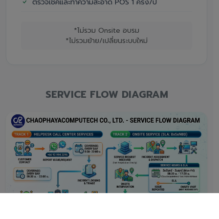
ตรวจเช็คและทำความสะอาด POS 1 ครั้ง/ปี
*ไม่รวม Onsite อบรม
*ไม่รวมย้าย/เปลี่ยนระบบใหม่
SERVICE FLOW DIAGRAM