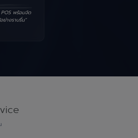
น POS พร้อมจัด
อย่างราบรื่น"
vice
ณ