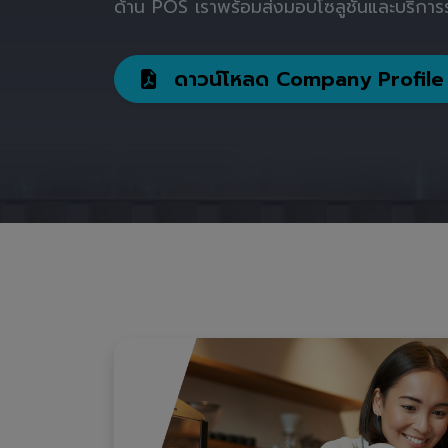
ด้าน POS เราพร้อมส่งมอบโซลูชันและบริการร
ดาวน์โหลด Company Profile