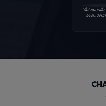
"มั่นใจในทุกข
อบรมเชิงปฏิบ
CH