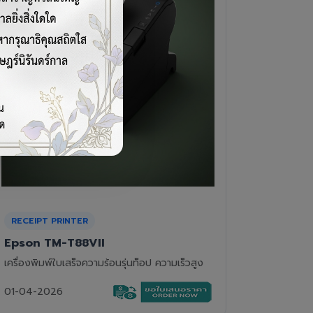
CASH DRAWER
BARCOD
VPOS EC-410
Newla
ลิ้นชักเก็บเงิน 4 ช่องแบงค์ 8 ช่องเหรียญ แข็ง
เครื่องอ่
แรงทนทาน
01-04-2
01-04-2026