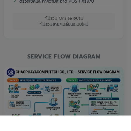
ตรวจเช็คและทำความสะอาด POS 1 ครั้ง/ปี
*ไม่รวม Onsite อบรม
*ไม่รวมย้าย/เปลี่ยนระบบใหม่
SERVICE FLOW DIAGRAM