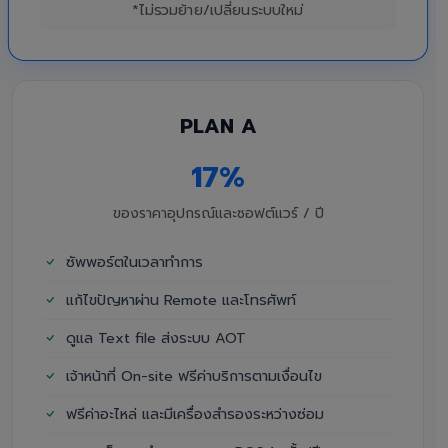
*ไม่รวมย้าย/เปลี่ยนระบบใหม่
PLAN A
17%
ของราคาอุปกรณ์และซอฟต์แวร์ / ปี
ซัพพอร์ตในเวลาทำการ
แก้ไขปัญหาผ่าน Remote และโทรศัพท์
ดูแล Text file ส่งระบบ AOT
เจ้าหน้าที่ On-site ฟรีค่าบริการตามเงื่อนไข
ฟรีค่าอะไหล่ และมีเครื่องสำรองระหว่างซ่อม