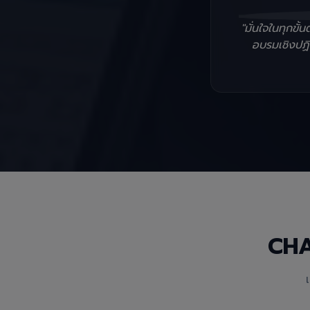
"มั่นใจในทุกข
อบรมเชิงปฏิบ
CH