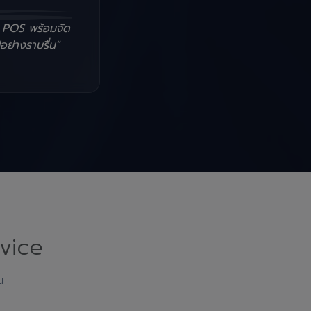
น POS พร้อมจัด
อย่างราบรื่น"
vice
ณ