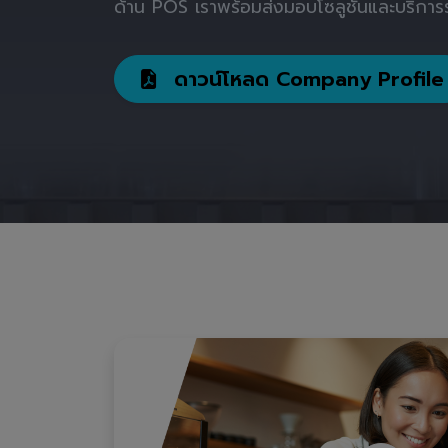
ด้าน POS เราพร้อมส่งมอบโซลูชันและบริการร
ดาวน์โหลด Company Profile