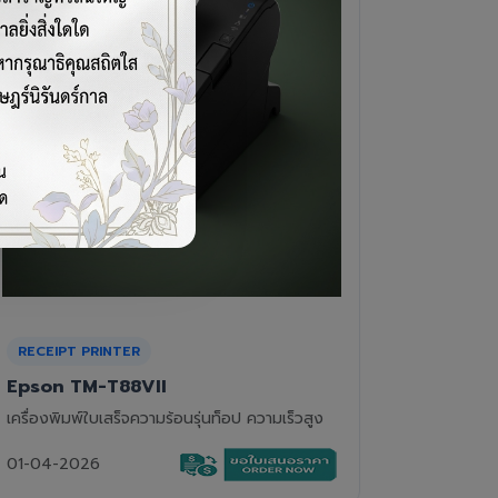
CASH DRAWER
BARCOD
VPOS EC-410
Newla
ลิ้นชักเก็บเงิน 4 ช่องแบงค์ 8 ช่องเหรียญ แข็ง
เครื่องอ่
แรงทนทาน
01-04-2
01-04-2026