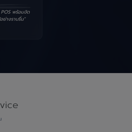
น POS พร้อมจัด
อย่างราบรื่น"
vice
ณ