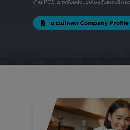
ด้าน POS เราพร้อมส่งมอบโซลูชันและบริการร
ดาวน์โหลด Company Profile