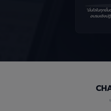
"มั่นใจในทุกข
อบรมเชิงปฏิบ
CH