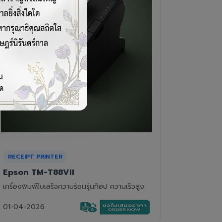
CASH DRAWER
BARCOD
VPOS EC-410
Newla
ลิ้นชักเก็บเงิน 4 ช่องแบงค์ 8 ช่องเหรียญ แข็ง
เครื่องอ่
แรงทนทาน
01-04-2
01-04-2026