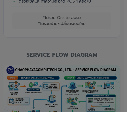
ตรวจเช็คและทำความสะอาด POS 1 ครั้ง/ปี
*ไม่รวม Onsite อบรม
*ไม่รวมย้าย/เปลี่ยนระบบใหม่
SERVICE FLOW DIAGRAM