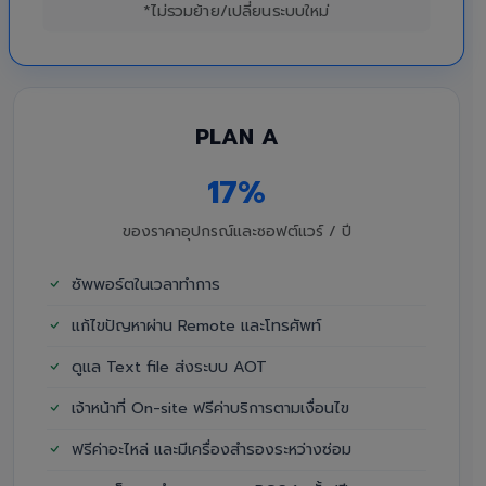
*ไม่รวมย้าย/เปลี่ยนระบบใหม่
PLAN A
17%
ของราคาอุปกรณ์และซอฟต์แวร์ / ปี
ซัพพอร์ตในเวลาทำการ
แก้ไขปัญหาผ่าน Remote และโทรศัพท์
ดูแล Text file ส่งระบบ AOT
เจ้าหน้าที่ On-site ฟรีค่าบริการตามเงื่อนไข
ฟรีค่าอะไหล่ และมีเครื่องสำรองระหว่างซ่อม