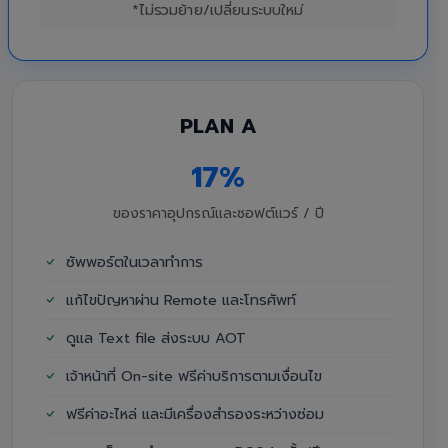
*ไม่รวมย้าย/เปลี่ยนระบบใหม่
PLAN A
17%
ของราคาอุปกรณ์และซอฟต์แวร์ / ปี
ซัพพอร์ตในเวลาทำการ
แก้ไขปัญหาผ่าน Remote และโทรศัพท์
ดูแล Text file ส่งระบบ AOT
เจ้าหน้าที่ On-site ฟรีค่าบริการตามเงื่อนไข
ฟรีค่าอะไหล่ และมีเครื่องสำรองระหว่างซ่อม