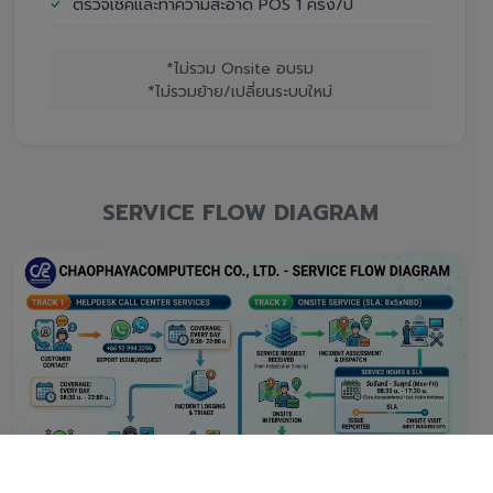
ตรวจเช็คและทำความสะอาด POS 1 ครั้ง/ปี
*ไม่รวม Onsite อบรม
*ไม่รวมย้าย/เปลี่ยนระบบใหม่
SERVICE FLOW DIAGRAM