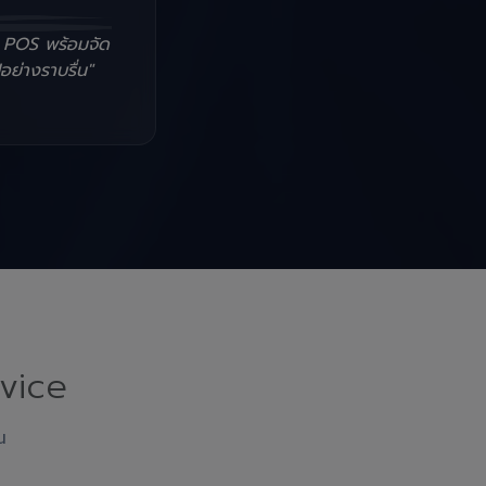
น POS พร้อมจัด
อย่างราบรื่น"
vice
ณ