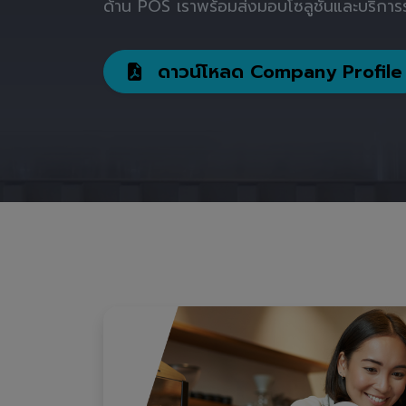
ด้าน POS เราพร้อมส่งมอบโซลูชันและบริการร
ดาวน์โหลด Company Profile