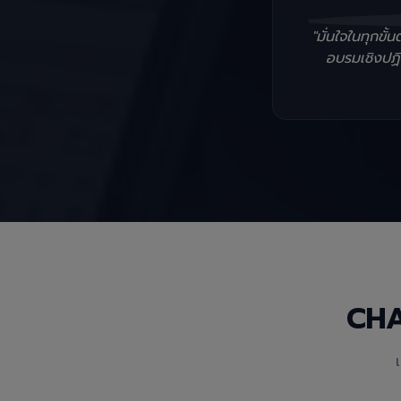
"มั่นใจในทุกข
อบรมเชิงปฏิบ
CH