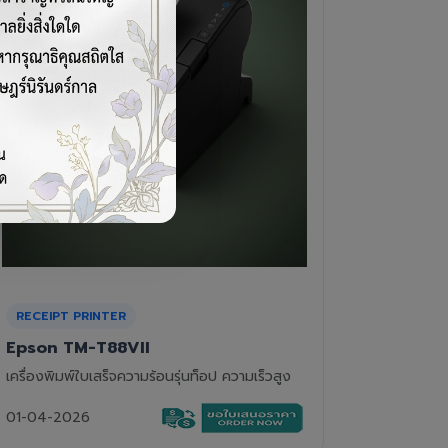
CASH DRAWER
BARCOD
VPOS EC-410
Newla
ลิ้นชักเก็บเงิน 4 ช่องแบงค์ 8 ช่องเหรียญ แข็ง
เครื่องอ่
แรงทนทาน
01-04-2
01-04-2026