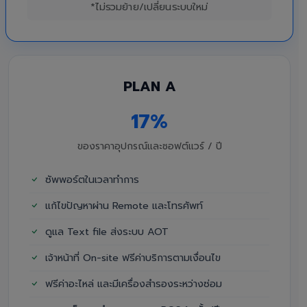
*ไม่รวมย้าย/เปลี่ยนระบบใหม่
PLAN A
17%
ของราคาอุปกรณ์และซอฟต์แวร์ / ปี
ซัพพอร์ตในเวลาทำการ
แก้ไขปัญหาผ่าน Remote และโทรศัพท์
ดูแล Text file ส่งระบบ AOT
เจ้าหน้าที่ On-site ฟรีค่าบริการตามเงื่อนไข
ฟรีค่าอะไหล่ และมีเครื่องสำรองระหว่างซ่อม