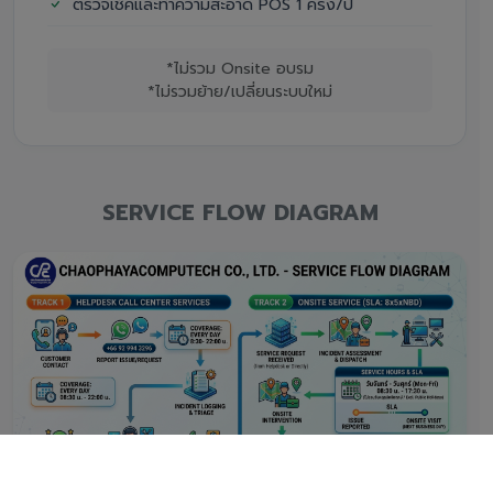
ตรวจเช็คและทำความสะอาด POS 1 ครั้ง/ปี
*ไม่รวม Onsite อบรม
*ไม่รวมย้าย/เปลี่ยนระบบใหม่
SERVICE FLOW DIAGRAM