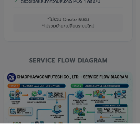
ตรวจเช็คและทำความสะอาด POS 1 ครั้ง/ปี
*ไม่รวม Onsite อบรม
*ไม่รวมย้าย/เปลี่ยนระบบใหม่
SERVICE FLOW DIAGRAM