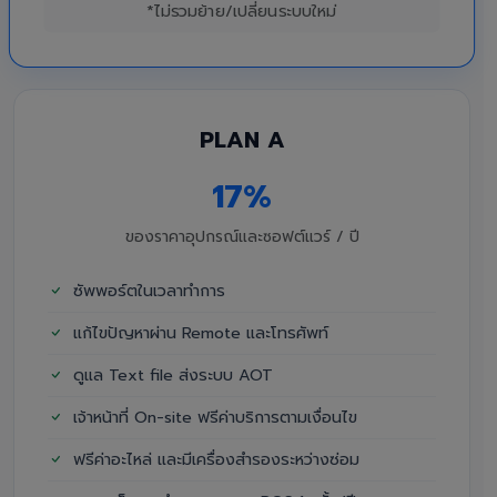
*ไม่รวมย้าย/เปลี่ยนระบบใหม่
PLAN A
17%
ของราคาอุปกรณ์และซอฟต์แวร์ / ปี
ซัพพอร์ตในเวลาทำการ
แก้ไขปัญหาผ่าน Remote และโทรศัพท์
ดูแล Text file ส่งระบบ AOT
เจ้าหน้าที่ On-site ฟรีค่าบริการตามเงื่อนไข
ฟรีค่าอะไหล่ และมีเครื่องสำรองระหว่างซ่อม