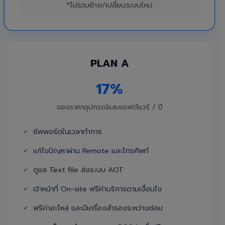
*ไม่รวมย้าย/เปลี่ยนระบบใหม่
PLAN A
17%
ของราคาอุปกรณ์และซอฟต์แวร์ / ปี
ซัพพอร์ตในเวลาทำการ
แก้ไขปัญหาผ่าน Remote และโทรศัพท์
ดูแล Text file ส่งระบบ AOT
เจ้าหน้าที่ On-site ฟรีค่าบริการตามเงื่อนไข
ฟรีค่าอะไหล่ และมีเครื่องสำรองระหว่างซ่อม