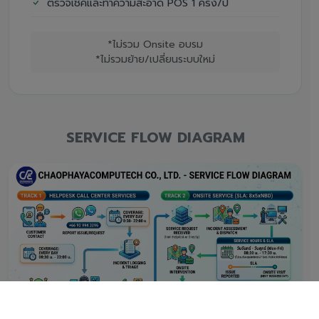
ตรวจเช็คและทำความสะอาด POS 1 ครั้ง/ปี
*ไม่รวม Onsite อบรม
*ไม่รวมย้าย/เปลี่ยนระบบใหม่
SERVICE FLOW DIAGRAM