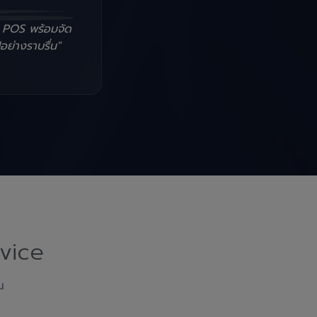
น POS พร้อมจัด
อย่างราบรื่น"
vice
ณ