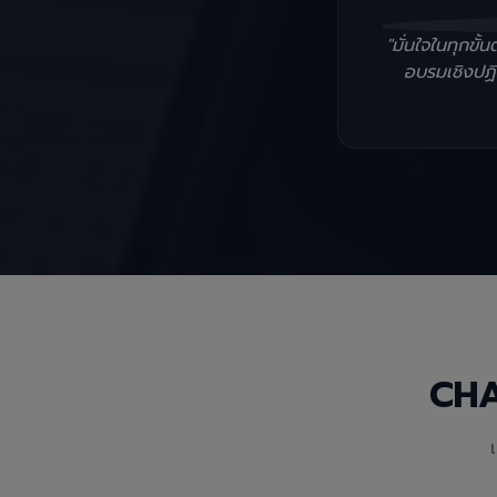
"มั่นใจในทุกข
อบรมเชิงปฏิบ
CH