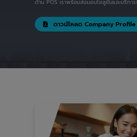
ด้าน POS เราพร้อมส่งมอบโซลูชันและบริการร
ดาวน์โหลด Company Profile