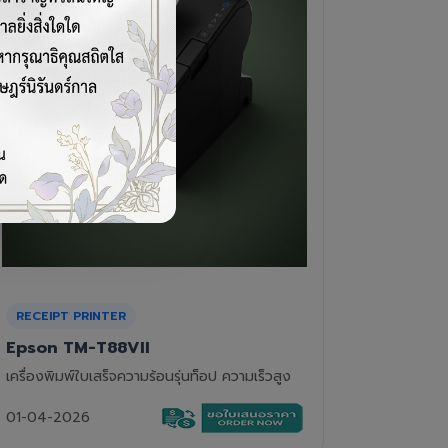
CASH DRAWER
BARCOD
VPOS EC-410
Newla
ลิ้นชักเก็บเงิน 4 ช่องแบงค์ 8 ช่องเหรียญ แข็ง
เครื่องอ่
แรงทนทาน
01-04-2
01-04-2026