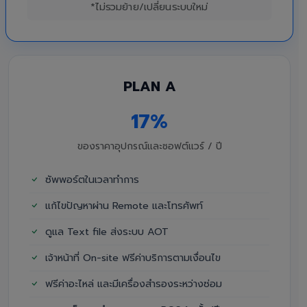
*ไม่รวมย้าย/เปลี่ยนระบบใหม่
PLAN A
17%
ของราคาอุปกรณ์และซอฟต์แวร์ / ปี
ซัพพอร์ตในเวลาทำการ
แก้ไขปัญหาผ่าน Remote และโทรศัพท์
ดูแล Text file ส่งระบบ AOT
เจ้าหน้าที่ On-site ฟรีค่าบริการตามเงื่อนไข
ฟรีค่าอะไหล่ และมีเครื่องสำรองระหว่างซ่อม