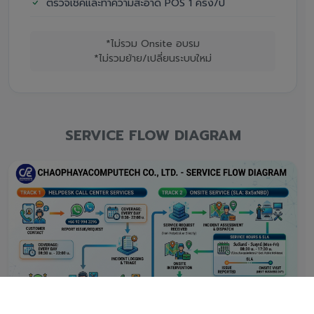
ตรวจเช็คและทำความสะอาด POS 1 ครั้ง/ปี
*ไม่รวม Onsite อบรม
*ไม่รวมย้าย/เปลี่ยนระบบใหม่
SERVICE FLOW DIAGRAM