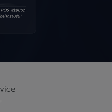
น POS พร้อมจัด
อย่างราบรื่น"
vice
ณ