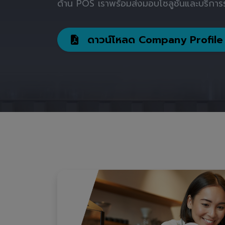
ด้าน POS เราพร้อมส่งมอบโซลูชันและบริการร
ดาวน์โหลด Company Profile