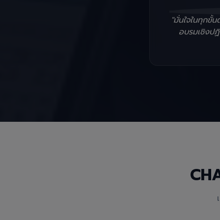
"มั่นใจในทุกข
อบรมเชิงปฏิบ
CH