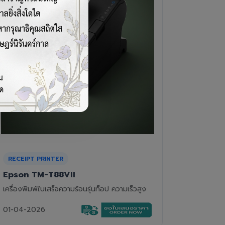
CASH DRAWER
BARCOD
VPOS EC-410
Newla
ลิ้นชักเก็บเงิน 4 ช่องแบงค์ 8 ช่องเหรียญ แข็ง
เครื่องอ่
แรงทนทาน
01-04-2
01-04-2026