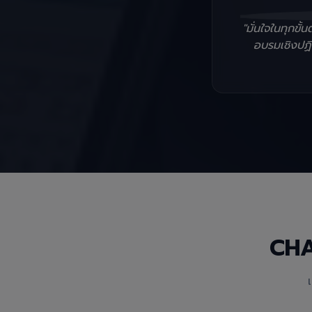
"มั่นใจในทุกข
อบรมเชิงปฏิบ
CH