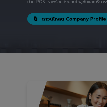
ด้าน POS เราพร้อมส่งมอบโซลูชันและบริการร
ดาวน์โหลด Company Profile