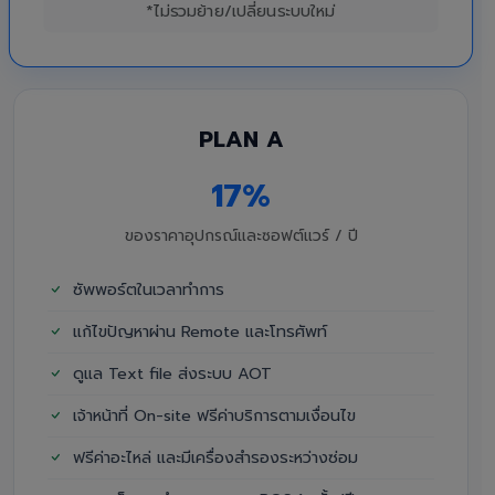
*ไม่รวมย้าย/เปลี่ยนระบบใหม่
PLAN A
17%
ของราคาอุปกรณ์และซอฟต์แวร์ / ปี
ซัพพอร์ตในเวลาทำการ
แก้ไขปัญหาผ่าน Remote และโทรศัพท์
ดูแล Text file ส่งระบบ AOT
เจ้าหน้าที่ On-site ฟรีค่าบริการตามเงื่อนไข
ฟรีค่าอะไหล่ และมีเครื่องสำรองระหว่างซ่อม