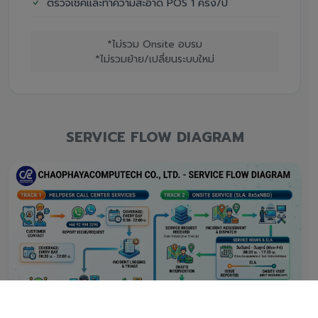
ตรวจเช็คและทำความสะอาด POS 1 ครั้ง/ปี
*ไม่รวม Onsite อบรม
*ไม่รวมย้าย/เปลี่ยนระบบใหม่
SERVICE FLOW DIAGRAM