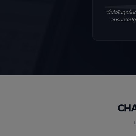
"มั่นใจในทุกข
อบรมเชิงปฏิบ
CH