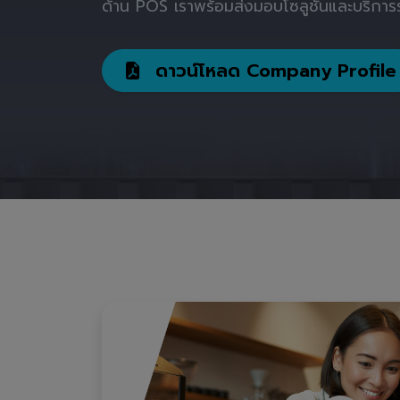
ด้าน POS เราพร้อมส่งมอบโซลูชันและบริการร
ดาวน์โหลด Company Profile