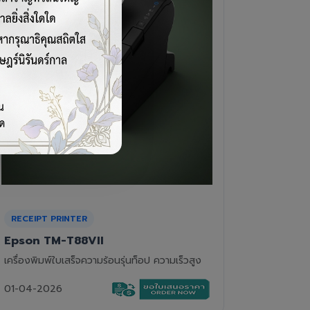
CASH DRAWER
BARCOD
VPOS EC-410
Newla
ลิ้นชักเก็บเงิน 4 ช่องแบงค์ 8 ช่องเหรียญ แข็ง
เครื่องอ่
แรงทนทาน
01-04-2
01-04-2026