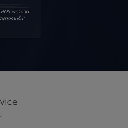
น POS พร้อมจัด
อย่างราบรื่น"
vice
ณ