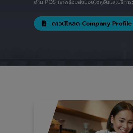
ด้าน POS เราพร้อมส่งมอบโซลูชันและบริการร
ดาวน์โหลด Company Profile