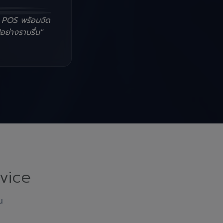
น POS พร้อมจัด
อย่างราบรื่น"
vice
ณ