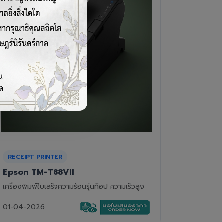
CASH DRAWER
BARCOD
VPOS EC-410
Newla
ลิ้นชักเก็บเงิน 4 ช่องแบงค์ 8 ช่องเหรียญ แข็ง
เครื่องอ่
แรงทนทาน
01-04-2
01-04-2026