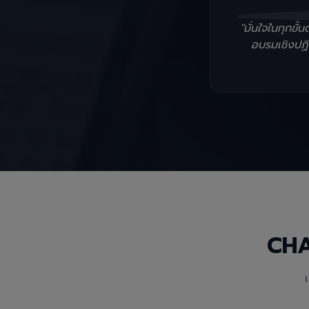
"มั่นใจในทุกข
อบรมเชิงปฏิบ
CH