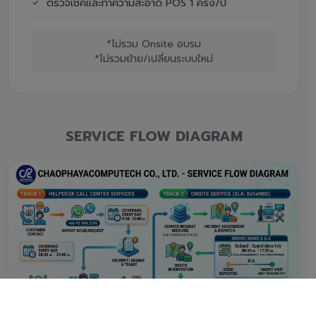
ตรวจเช็คและทำความสะอาด POS 1 ครั้ง/ปี
*ไม่รวม Onsite อบรม
*ไม่รวมย้าย/เปลี่ยนระบบใหม่
SERVICE FLOW DIAGRAM