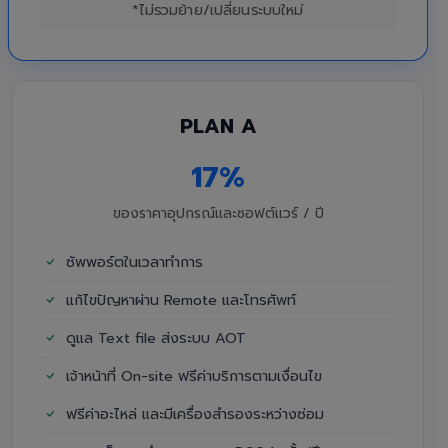
*ไม่รวมย้าย/เปลี่ยนระบบใหม่
PLAN A
17%
ของราคาอุปกรณ์และซอฟต์แวร์ / ปี
ซัพพอร์ตในเวลาทำการ
แก้ไขปัญหาผ่าน Remote และโทรศัพท์
ดูแล Text file ส่งระบบ AOT
เจ้าหน้าที่ On-site ฟรีค่าบริการตามเงื่อนไข
ฟรีค่าอะไหล่ และมีเครื่องสำรองระหว่างซ่อม