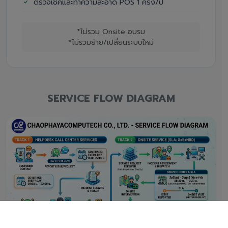
ตรวจเช็คและทำความสะอาด POS 1 ครั้ง/ปี
*ไม่รวม Onsite อบรม
*ไม่รวมย้าย/เปลี่ยนระบบใหม่
SERVICE FLOW DIAGRAM