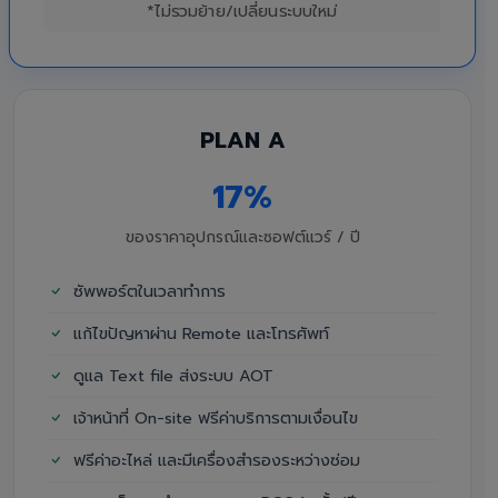
*ไม่รวมย้าย/เปลี่ยนระบบใหม่
PLAN A
17%
ของราคาอุปกรณ์และซอฟต์แวร์ / ปี
ซัพพอร์ตในเวลาทำการ
แก้ไขปัญหาผ่าน Remote และโทรศัพท์
ดูแล Text file ส่งระบบ AOT
เจ้าหน้าที่ On-site ฟรีค่าบริการตามเงื่อนไข
ฟรีค่าอะไหล่ และมีเครื่องสำรองระหว่างซ่อม