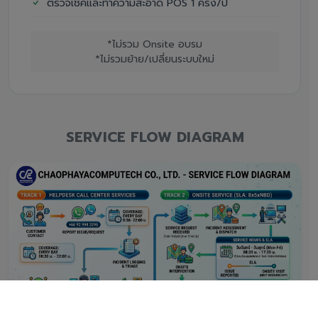
ตรวจเช็คและทำความสะอาด POS 1 ครั้ง/ปี
*ไม่รวม Onsite อบรม
*ไม่รวมย้าย/เปลี่ยนระบบใหม่
SERVICE FLOW DIAGRAM