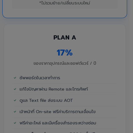
*ไม่รวมย้าย/เปลี่ยนระบบใหม่
PLAN A
17%
ของราคาอุปกรณ์และซอฟต์แวร์ / ปี
ซัพพอร์ตในเวลาทำการ
แก้ไขปัญหาผ่าน Remote และโทรศัพท์
ดูแล Text file ส่งระบบ AOT
เจ้าหน้าที่ On-site ฟรีค่าบริการตามเงื่อนไข
ฟรีค่าอะไหล่ และมีเครื่องสำรองระหว่างซ่อม