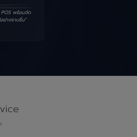
น POS พร้อมจัด
อย่างราบรื่น"
vice
ณ