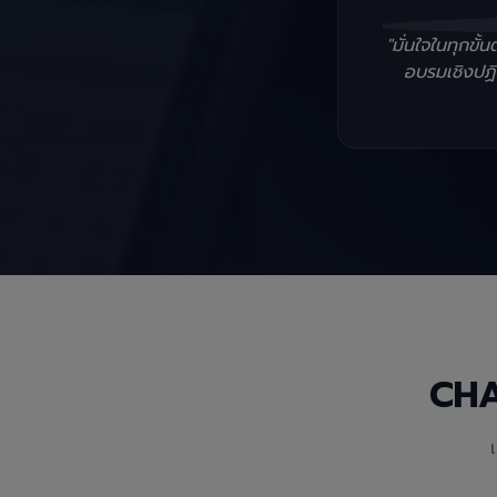
"มั่นใจในทุกข
อบรมเชิงปฏิบ
CH