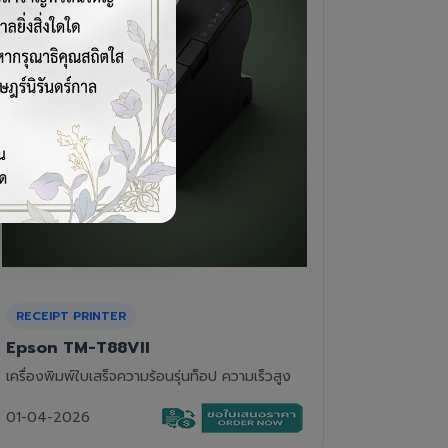
CASH DRAWER
BARCOD
VPOS EC-410
Newla
ลิ้นชักเก็บเงิน 4 ช่องแบงค์ 8 ช่องเหรียญ แข็ง
เครื่องอ่
แรงทนทาน
01-04-2
01-04-2026