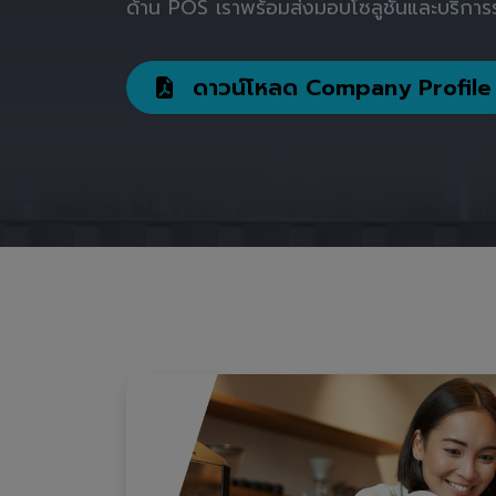
ด้าน POS เราพร้อมส่งมอบโซลูชันและบริการร
ดาวน์โหลด Company Profile