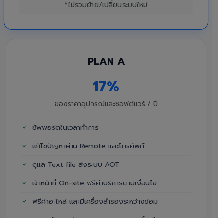
*ไม่รวมย้าย/เปลี่ยนระบบใหม่
PLAN A
17%
ของราคาอุปกรณ์และซอฟต์แวร์ / ปี
ซัพพอร์ตในเวลาทำการ
แก้ไขปัญหาผ่าน Remote และโทรศัพท์
ดูแล Text file ส่งระบบ AOT
เจ้าหน้าที่ On-site ฟรีค่าบริการตามเงื่อนไข
ฟรีค่าอะไหล่ และมีเครื่องสำรองระหว่างซ่อม