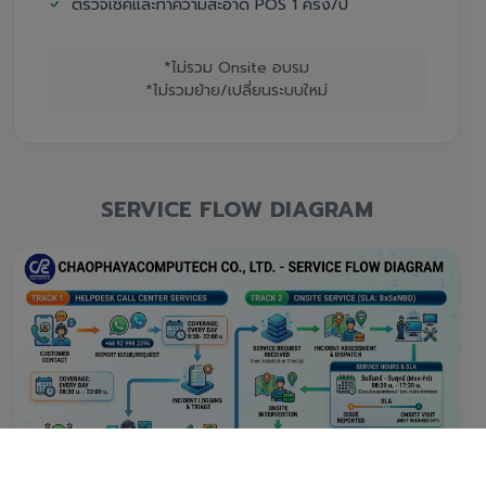
ตรวจเช็คและทำความสะอาด POS 1 ครั้ง/ปี
*ไม่รวม Onsite อบรม
*ไม่รวมย้าย/เปลี่ยนระบบใหม่
SERVICE FLOW DIAGRAM