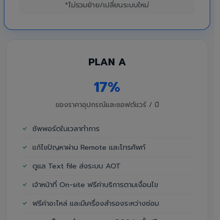
*ไม่รวมย้าย/เปลี่ยนระบบใหม่
PLAN A
17%
ของราคาอุปกรณ์และซอฟต์แวร์ / ปี
ซัพพอร์ตในเวลาทำการ
แก้ไขปัญหาผ่าน Remote และโทรศัพท์
ดูแล Text file ส่งระบบ AOT
เจ้าหน้าที่ On-site ฟรีค่าบริการตามเงื่อนไข
ฟรีค่าอะไหล่ และมีเครื่องสำรองระหว่างซ่อม