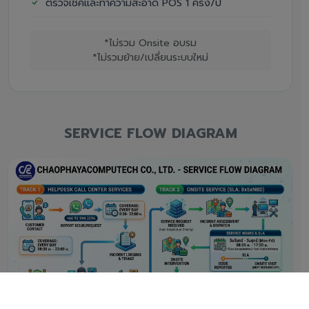
ตรวจเช็คและทำความสะอาด POS 1 ครั้ง/ปี
*ไม่รวม Onsite อบรม
*ไม่รวมย้าย/เปลี่ยนระบบใหม่
SERVICE FLOW DIAGRAM