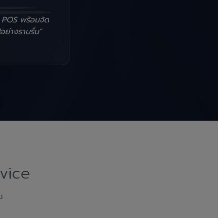
น POS พร้อมจัด
อย่างราบรื่น"
vice
ณ