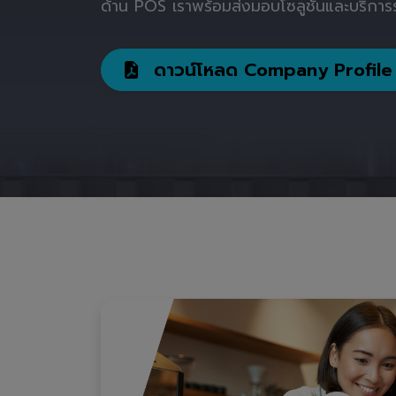
ด้าน POS เราพร้อมส่งมอบโซลูชันและบริการร
ดาวน์โหลด Company Profile