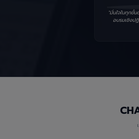
"มั่นใจในทุกข
อบรมเชิงปฏิบ
CH