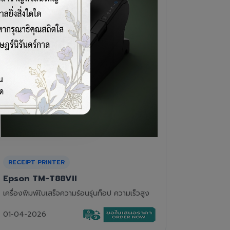
CASH DRAWER
BARCOD
VPOS EC-410
Newla
ลิ้นชักเก็บเงิน 4 ช่องแบงค์ 8 ช่องเหรียญ แข็ง
เครื่องอ่
แรงทนทาน
01-04-2
01-04-2026