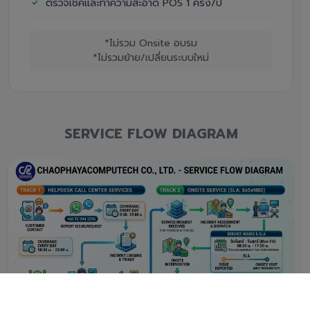
ตรวจเช็คและทำความสะอาด POS 1 ครั้ง/ปี
*ไม่รวม Onsite อบรม
*ไม่รวมย้าย/เปลี่ยนระบบใหม่
SERVICE FLOW DIAGRAM