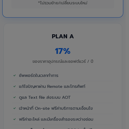
*ไม่รวมย้าย/เปลี่ยนระบบใหม่
PLAN A
17%
ของราคาอุปกรณ์และซอฟต์แวร์ / ปี
ซัพพอร์ตในเวลาทำการ
แก้ไขปัญหาผ่าน Remote และโทรศัพท์
ดูแล Text file ส่งระบบ AOT
เจ้าหน้าที่ On-site ฟรีค่าบริการตามเงื่อนไข
ฟรีค่าอะไหล่ และมีเครื่องสำรองระหว่างซ่อม