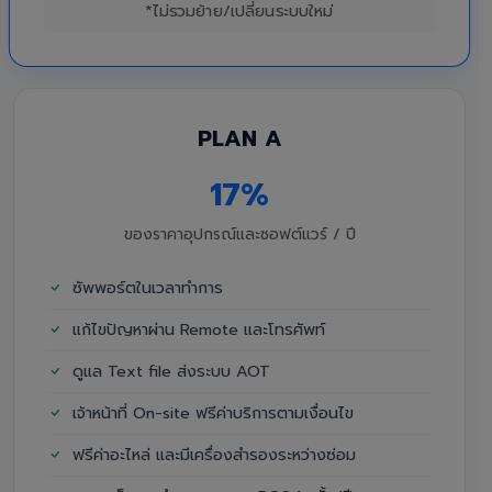
*ไม่รวมย้าย/เปลี่ยนระบบใหม่
PLAN A
17%
ของราคาอุปกรณ์และซอฟต์แวร์ / ปี
ซัพพอร์ตในเวลาทำการ
แก้ไขปัญหาผ่าน Remote และโทรศัพท์
ดูแล Text file ส่งระบบ AOT
เจ้าหน้าที่ On-site ฟรีค่าบริการตามเงื่อนไข
ฟรีค่าอะไหล่ และมีเครื่องสำรองระหว่างซ่อม