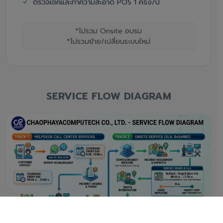
ตรวจเช็คและทำความสะอาด POS 1 ครั้ง/ปี
*ไม่รวม Onsite อบรม
*ไม่รวมย้าย/เปลี่ยนระบบใหม่
SERVICE FLOW DIAGRAM