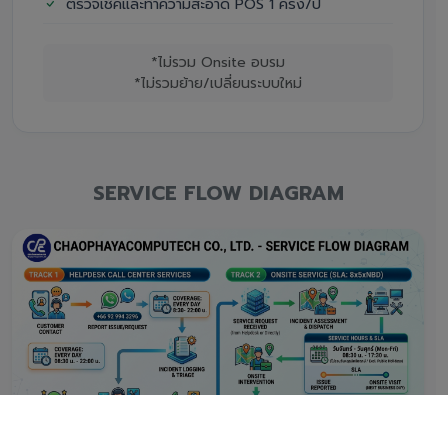
ตรวจเช็คและทำความสะอาด POS 1 ครั้ง/ปี
*ไม่รวม Onsite อบรม
*ไม่รวมย้าย/เปลี่ยนระบบใหม่
SERVICE FLOW DIAGRAM