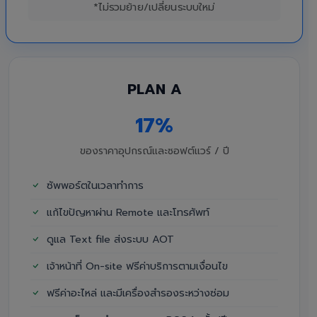
*ไม่รวมย้าย/เปลี่ยนระบบใหม่
PLAN A
17%
ของราคาอุปกรณ์และซอฟต์แวร์ / ปี
ซัพพอร์ตในเวลาทำการ
แก้ไขปัญหาผ่าน Remote และโทรศัพท์
ดูแล Text file ส่งระบบ AOT
เจ้าหน้าที่ On-site ฟรีค่าบริการตามเงื่อนไข
ฟรีค่าอะไหล่ และมีเครื่องสำรองระหว่างซ่อม