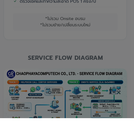
ตรวจเช็คและทำความสะอาด POS 1 ครั้ง/ปี
*ไม่รวม Onsite อบรม
*ไม่รวมย้าย/เปลี่ยนระบบใหม่
SERVICE FLOW DIAGRAM