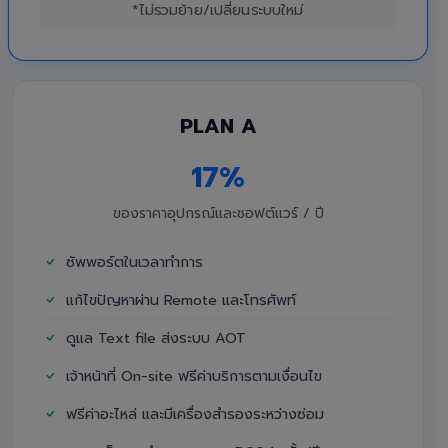
*ไม่รวมย้าย/เปลี่ยนระบบใหม่
PLAN A
17%
ของราคาอุปกรณ์และซอฟต์แวร์ / ปี
ซัพพอร์ตในเวลาทำการ
แก้ไขปัญหาผ่าน Remote และโทรศัพท์
ดูแล Text file ส่งระบบ AOT
เจ้าหน้าที่ On-site ฟรีค่าบริการตามเงื่อนไข
ฟรีค่าอะไหล่ และมีเครื่องสำรองระหว่างซ่อม