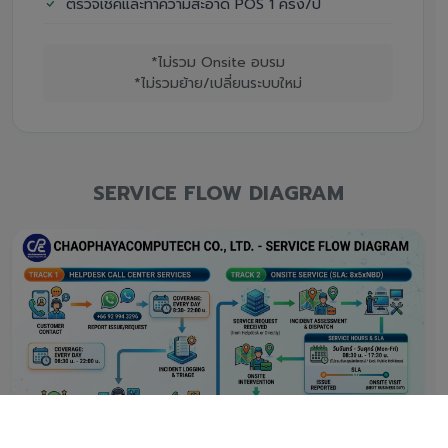
ตรวจเช็คและทำความสะอาด POS 1 ครั้ง/ปี
*ไม่รวม Onsite อบรม
*ไม่รวมย้าย/เปลี่ยนระบบใหม่
SERVICE FLOW DIAGRAM