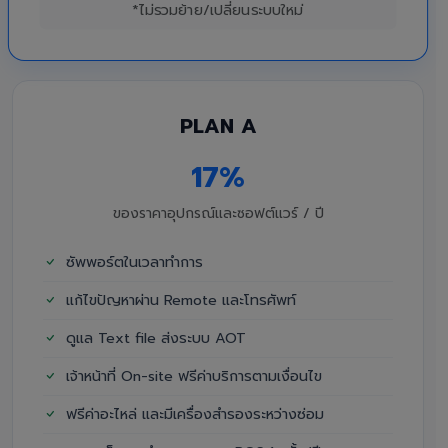
*ไม่รวมย้าย/เปลี่ยนระบบใหม่
PLAN A
17%
ของราคาอุปกรณ์และซอฟต์แวร์ / ปี
ซัพพอร์ตในเวลาทำการ
แก้ไขปัญหาผ่าน Remote และโทรศัพท์
ดูแล Text file ส่งระบบ AOT
เจ้าหน้าที่ On-site ฟรีค่าบริการตามเงื่อนไข
ฟรีค่าอะไหล่ และมีเครื่องสำรองระหว่างซ่อม