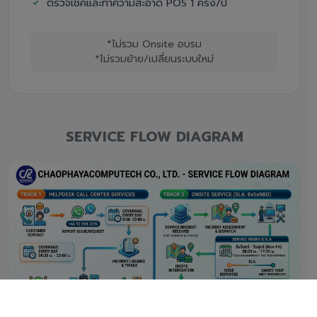
ตรวจเช็คและทำความสะอาด POS 1 ครั้ง/ปี
*ไม่รวม Onsite อบรม
*ไม่รวมย้าย/เปลี่ยนระบบใหม่
SERVICE FLOW DIAGRAM