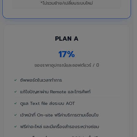
*ไม่รวมย้าย/เปลี่ยนระบบใหม่
PLAN A
17%
ของราคาอุปกรณ์และซอฟต์แวร์ / ปี
ซัพพอร์ตในเวลาทำการ
แก้ไขปัญหาผ่าน Remote และโทรศัพท์
ดูแล Text file ส่งระบบ AOT
เจ้าหน้าที่ On-site ฟรีค่าบริการตามเงื่อนไข
ฟรีค่าอะไหล่ และมีเครื่องสำรองระหว่างซ่อม