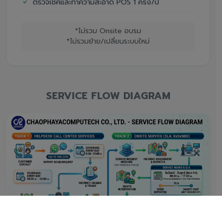
ตรวจเช็คและทำความสะอาด POS 1 ครั้ง/ปี
*ไม่รวม Onsite อบรม
*ไม่รวมย้าย/เปลี่ยนระบบใหม่
SERVICE FLOW DIAGRAM