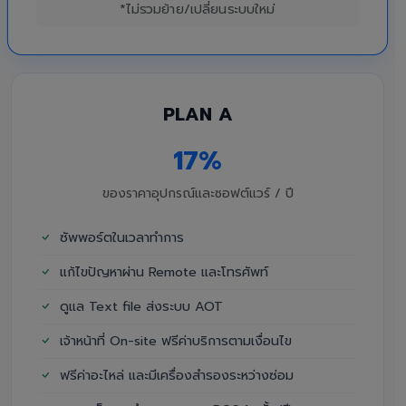
*ไม่รวมย้าย/เปลี่ยนระบบใหม่
PLAN A
17%
ของราคาอุปกรณ์และซอฟต์แวร์ / ปี
ซัพพอร์ตในเวลาทำการ
แก้ไขปัญหาผ่าน Remote และโทรศัพท์
ดูแล Text file ส่งระบบ AOT
เจ้าหน้าที่ On-site ฟรีค่าบริการตามเงื่อนไข
ฟรีค่าอะไหล่ และมีเครื่องสำรองระหว่างซ่อม