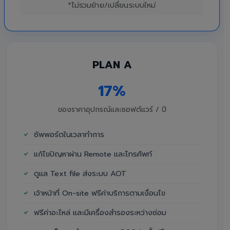
*ไม่รวมย้าย/เปลี่ยนระบบใหม่
PLAN A
17%
ของราคาอุปกรณ์และซอฟต์แวร์ / ปี
ซัพพอร์ตในเวลาทำการ
แก้ไขปัญหาผ่าน Remote และโทรศัพท์
ดูแล Text file ส่งระบบ AOT
เจ้าหน้าที่ On-site ฟรีค่าบริการตามเงื่อนไข
ฟรีค่าอะไหล่ และมีเครื่องสำรองระหว่างซ่อม