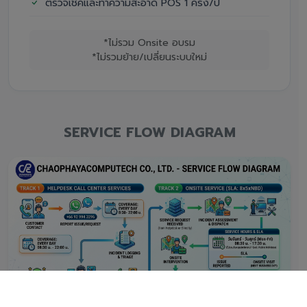
ตรวจเช็คและทำความสะอาด POS 1 ครั้ง/ปี
*ไม่รวม Onsite อบรม
*ไม่รวมย้าย/เปลี่ยนระบบใหม่
SERVICE FLOW DIAGRAM