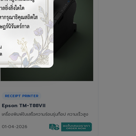
CASH DRAWER
BARCOD
VPOS EC-410
Newla
ลิ้นชักเก็บเงิน 4 ช่องแบงค์ 8 ช่องเหรียญ แข็ง
เครื่องอ่
แรงทนทาน
01-04-2
01-04-2026