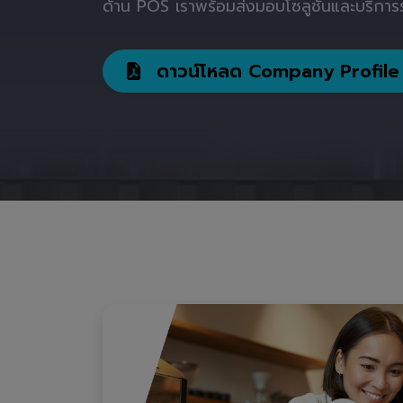
ด้าน POS เราพร้อมส่งมอบโซลูชันและบริการร
ดาวน์โหลด Company Profile