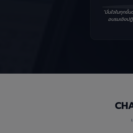
"มั่นใจในทุกข
อบรมเชิงปฏิบ
CH