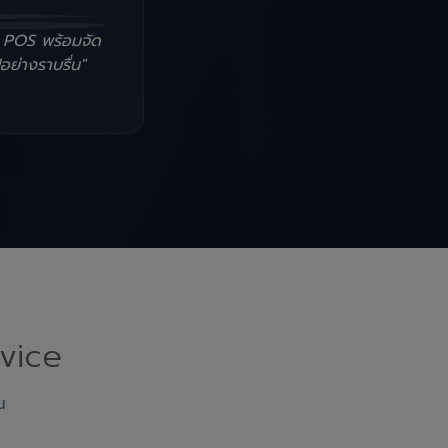
น POS พร้อมจัด
อย่างราบรื่น"
vice
ณ