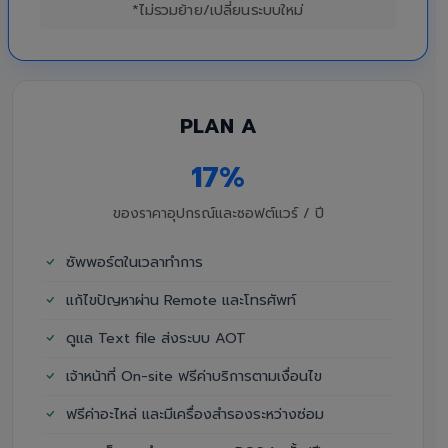
*ไม่รวมย้าย/เปลี่ยนระบบใหม่
PLAN A
17%
ของราคาอุปกรณ์และซอฟต์แวร์ / ปี
ซัพพอร์ตในเวลาทำการ
แก้ไขปัญหาผ่าน Remote และโทรศัพท์
ดูแล Text file ส่งระบบ AOT
เจ้าหน้าที่ On-site ฟรีค่าบริการตามเงื่อนไข
ฟรีค่าอะไหล่ และมีเครื่องสำรองระหว่างซ่อม