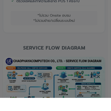
ตรวจเช็คและทำความสะอาด POS 1 ครั้ง/ปี
*ไม่รวม Onsite อบรม
*ไม่รวมย้าย/เปลี่ยนระบบใหม่
SERVICE FLOW DIAGRAM