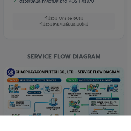
ตรวจเช็คและทำความสะอาด POS 1 ครั้ง/ปี
*ไม่รวม Onsite อบรม
*ไม่รวมย้าย/เปลี่ยนระบบใหม่
SERVICE FLOW DIAGRAM