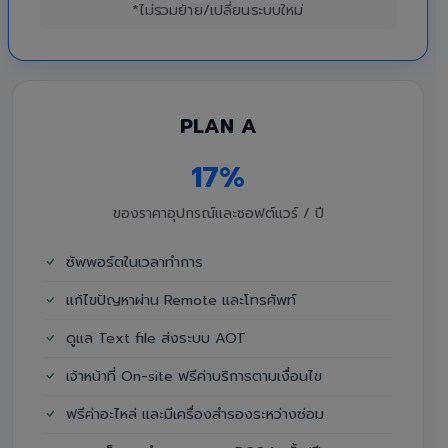
*ไม่รวมย้าย/เปลี่ยนระบบใหม่
PLAN A
17%
ของราคาอุปกรณ์และซอฟต์แวร์ / ปี
ซัพพอร์ตในเวลาทำการ
แก้ไขปัญหาผ่าน Remote และโทรศัพท์
ดูแล Text file ส่งระบบ AOT
เจ้าหน้าที่ On-site ฟรีค่าบริการตามเงื่อนไข
ฟรีค่าอะไหล่ และมีเครื่องสำรองระหว่างซ่อม