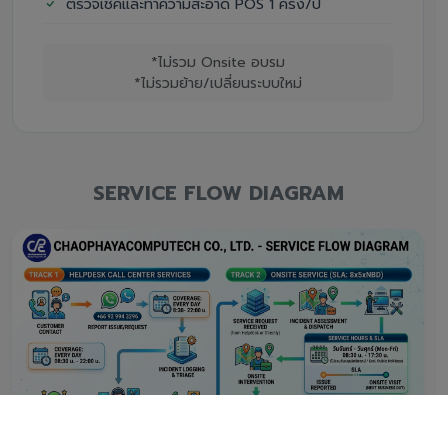
ตรวจเช็คและทำความสะอาด POS 1 ครั้ง/ปี
*ไม่รวม Onsite อบรม
*ไม่รวมย้าย/เปลี่ยนระบบใหม่
SERVICE FLOW DIAGRAM