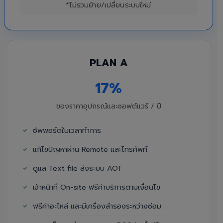
*ไม่รวมย้าย/เปลี่ยนระบบใหม่
PLAN A
17%
ของราคาอุปกรณ์และซอฟต์แวร์ / ปี
ซัพพอร์ตในเวลาทำการ
แก้ไขปัญหาผ่าน Remote และโทรศัพท์
ดูแล Text file ส่งระบบ AOT
เจ้าหน้าที่ On-site ฟรีค่าบริการตามเงื่อนไข
ฟรีค่าอะไหล่ และมีเครื่องสำรองระหว่างซ่อม