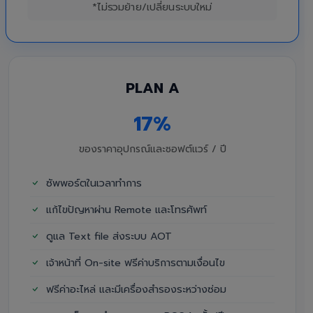
*ไม่รวมย้าย/เปลี่ยนระบบใหม่
PLAN A
17%
ของราคาอุปกรณ์และซอฟต์แวร์ / ปี
ซัพพอร์ตในเวลาทำการ
แก้ไขปัญหาผ่าน Remote และโทรศัพท์
ดูแล Text file ส่งระบบ AOT
เจ้าหน้าที่ On-site ฟรีค่าบริการตามเงื่อนไข
ฟรีค่าอะไหล่ และมีเครื่องสำรองระหว่างซ่อม