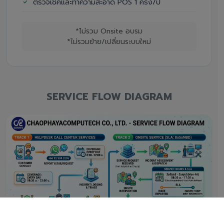
ตรวจเช็คและทำความสะอาด POS 1 ครั้ง/ปี
*ไม่รวม Onsite อบรม
*ไม่รวมย้าย/เปลี่ยนระบบใหม่
SERVICE FLOW DIAGRAM