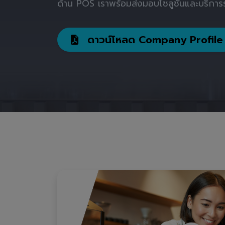
ด้าน POS เราพร้อมส่งมอบโซลูชันและบริการร
ดาวน์โหลด Company Profile