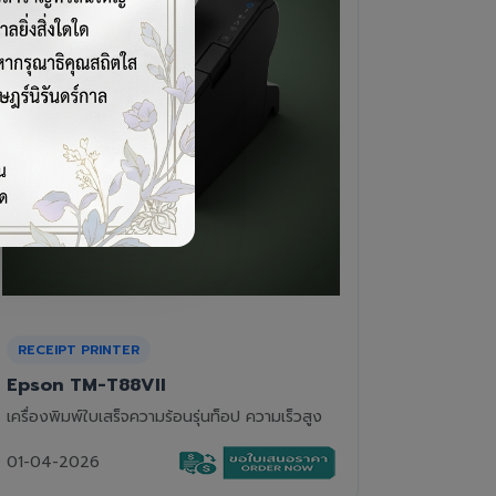
CASH DRAWER
BARCOD
VPOS EC-410
Newla
ลิ้นชักเก็บเงิน 4 ช่องแบงค์ 8 ช่องเหรียญ แข็ง
เครื่องอ่
แรงทนทาน
01-04-2
01-04-2026