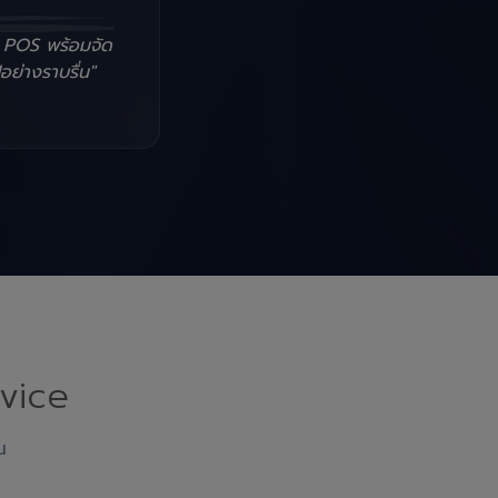
น POS พร้อมจัด
อย่างราบรื่น"
vice
ณ