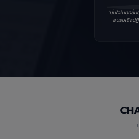
"มั่นใจในทุกข
อบรมเชิงปฏิบ
CH