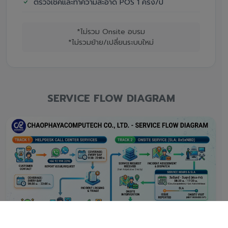
ตรวจเช็คและทำความสะอาด POS 1 ครั้ง/ปี
*ไม่รวม Onsite อบรม
*ไม่รวมย้าย/เปลี่ยนระบบใหม่
SERVICE FLOW DIAGRAM