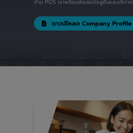
ด้าน POS เราพร้อมส่งมอบโซลูชันและบริการร
ดาวน์โหลด Company Profile