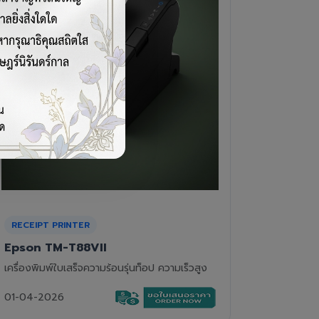
CASH DRAWER
BARCOD
VPOS EC-410
Newla
ลิ้นชักเก็บเงิน 4 ช่องแบงค์ 8 ช่องเหรียญ แข็ง
เครื่องอ่
แรงทนทาน
01-04-2
01-04-2026