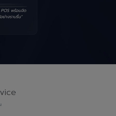
น POS พร้อมจัด
อย่างราบรื่น"
vice
ณ