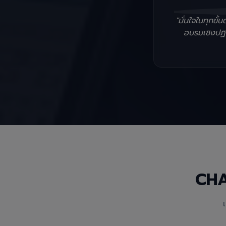
"มั่นใจในทุกข
อบรมเชิงปฏิบ
CH